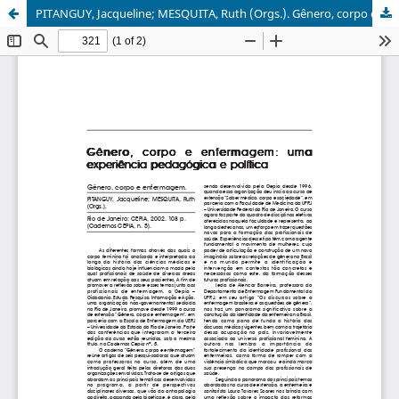
PITANGUY, Jacqueline; MESQUITA, Ruth (Orgs.). Gênero, corpo e enfermagem.