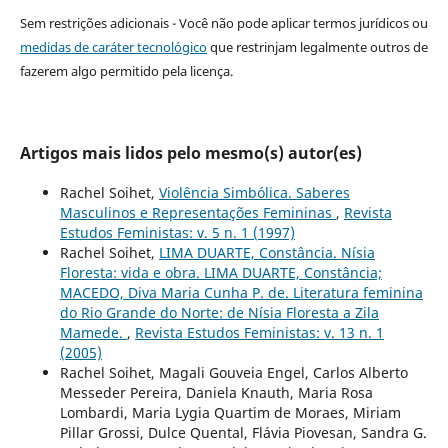
Sem restrições adicionais - Você não pode aplicar termos jurídicos ou
medidas de caráter tecnológico
que restrinjam legalmente outros de
fazerem algo permitido pela licença.
Artigos mais lidos pelo mesmo(s) autor(es)
Rachel Soihet,
Violência Simbólica. Saberes
Masculinos e Representações Femininas
,
Revista
Estudos Feministas: v. 5 n. 1 (1997)
Rachel Soihet,
LIMA DUARTE, Constância. Nísia
Floresta: vida e obra. LIMA DUARTE, Constância;
MACEDO, Diva Maria Cunha P. de. Literatura feminina
do Rio Grande do Norte: de Nísia Floresta a Zila
Mamede.
,
Revista Estudos Feministas: v. 13 n. 1
(2005)
Rachel Soihet, Magali Gouveia Engel, Carlos Alberto
Messeder Pereira, Daniela Knauth, Maria Rosa
Lombardi, Maria Lygia Quartim de Moraes, Miriam
Pillar Grossi, Dulce Quental, Flávia Piovesan, Sandra G.