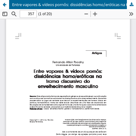
Entre vapores & vídeos pornôs: dissidências homo/eróticas na trama discursiva do envelhecimento masculino