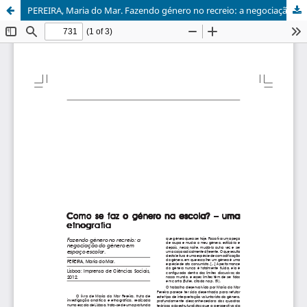
PEREIRA, Maria do Mar. Fazendo género no recreio: a negociação do género em espaço escolar.