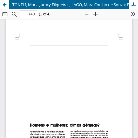
TONELI, Maria Juracy Filgueiras; LAGO, Mara Coelho de Souza; BEIRAS, Adriano; CLIMACO, Danilo de Assis (Org.). Atendimento a homens autores de violência contra as mulheres: experiências latinoamericanas.