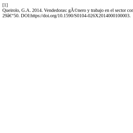
[1]
Queirolo, G.A. 2014. Vendedoras: gÃ©nero y trabajo en el sector co
29â€“50. DOI:https://doi.org/10.1590/S0104-026X2014000100003.