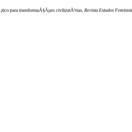
Ã¡tico para transformaÃ§Ãµes civilizatÃ³rias.
Revista Estudos Feminist