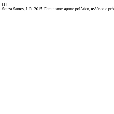
[1]
Souza Santos, L.R. 2015. Feminismo: aporte polÃ­tico, teÃ³rico e pr