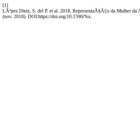
[1]
LÃ³pez Dietz, S. del P. et al. 2018. RepresentaÃ§Ã£o da Mulher da 
(nov. 2018). DOI:https://doi.org/10.1590/%x.