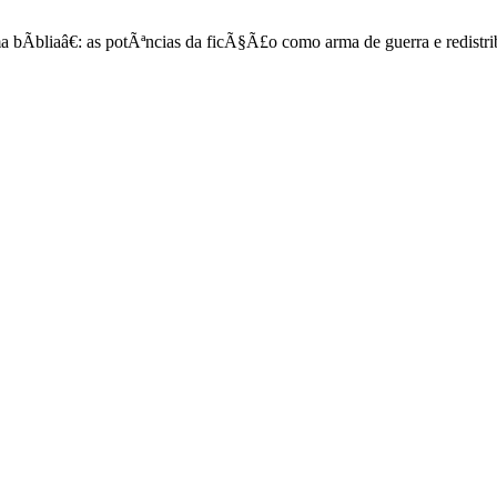
 bÃ­bliaâ€: as potÃªncias da ficÃ§Ã£o como arma de guerra e redist