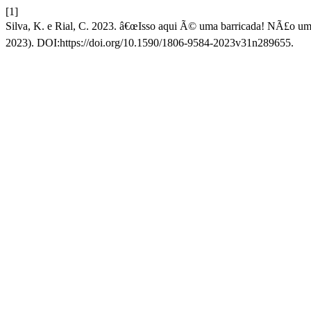
[1]
Silva, K. e Rial, C. 2023. â€œIsso aqui Ã© uma barricada! NÃ£o uma
2023). DOI:https://doi.org/10.1590/1806-9584-2023v31n289655.