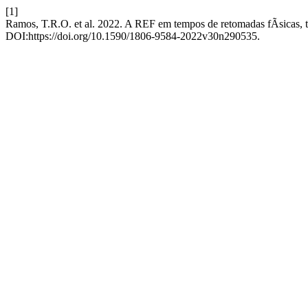
[1]
Ramos, T.R.O. et al. 2022. A REF em tempos de retomadas fÃ­sicas, t
DOI:https://doi.org/10.1590/1806-9584-2022v30n290535.