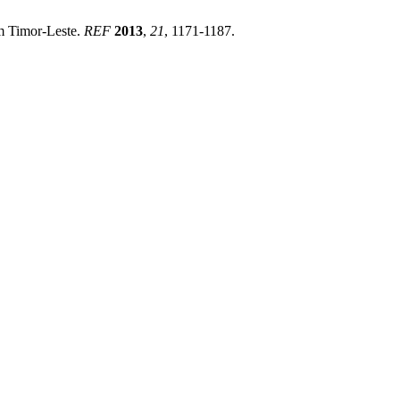
m Timor-Leste.
REF
2013
,
21
, 1171-1187.