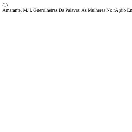
(1)
Amarante, M. I. Guerrilheiras Da Palavra: As Mulheres No rÃ¡dio E