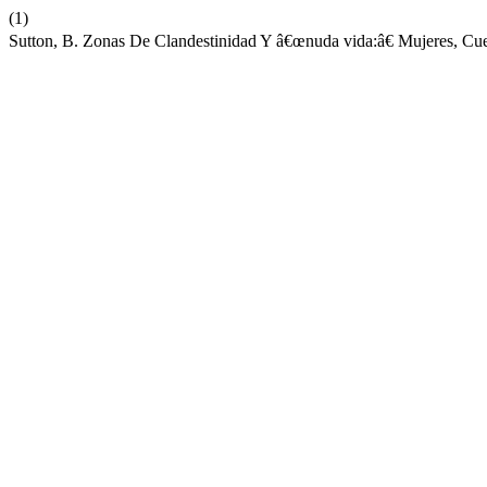
(1)
Sutton, B. Zonas De Clandestinidad Y â€œnuda vida:â€ Mujeres, Cu