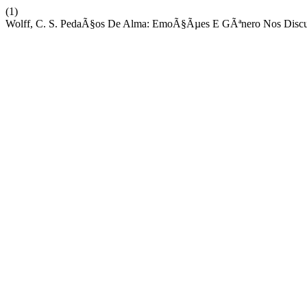
(1)
Wolff, C. S. PedaÃ§os De Alma: EmoÃ§Ãµes E GÃªnero Nos Discur