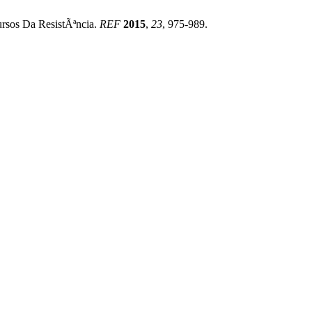
sos Da ResistÃªncia.
REF
2015
,
23
, 975-989.