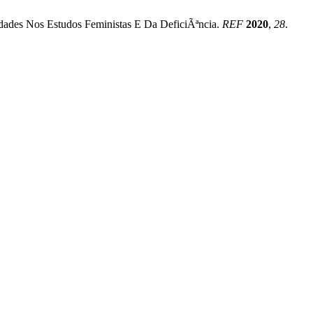
dades Nos Estudos Feministas E Da DeficiÃªncia.
REF
2020
,
28
.