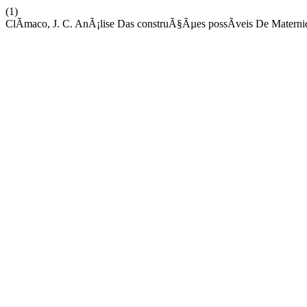
(1)
ClÃ­maco, J. C. AnÃ¡lise Das construÃ§Ãµes possÃ­veis De Materni