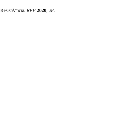
 ResistÃªncia.
REF
2020
,
28
.