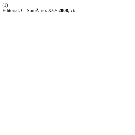
(1)
Editorial, C. SumÃ¡rio.
REF
2008
,
16
.