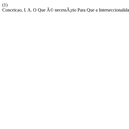
(1)
Conceicao, I. A. O Que Ã© necessÃ¡rio Para Que a Interseccionalida