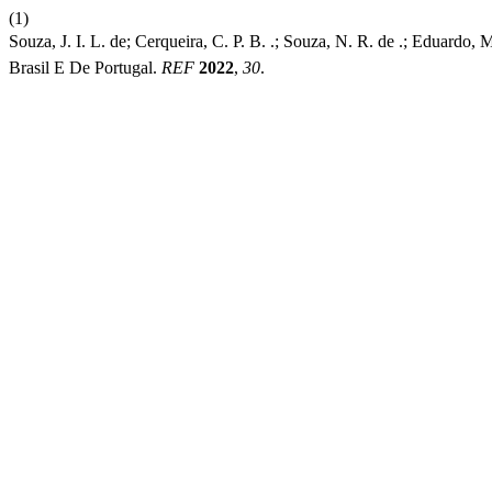
(1)
Souza, J. I. L. de; Cerqueira, C. P. B. .; Souza, N. R. de .; Eduard
Brasil E De Portugal.
REF
2022
,
30
.