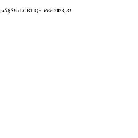
imigraÃ§Ã£o LGBTIQ+.
REF
2023
,
31
.