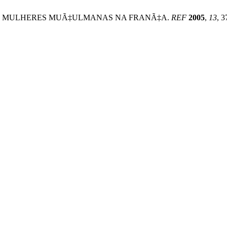
 DAS MULHERES MUÃ‡ULMANAS NA FRANÃ‡A.
REF
2005
,
13
, 3