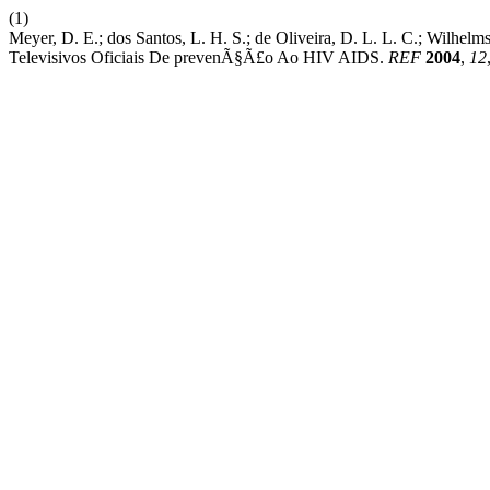
(1)
Meyer, D. E.; dos Santos, L. H. S.; de Oliveira, D. L. L. C.; Wi
Televisivos Oficiais De prevenÃ§Ã£o Ao HIV AIDS.
REF
2004
,
12