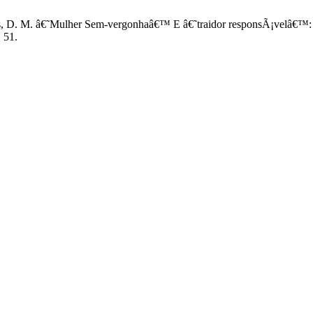
lhelms, D. M. â€˜Mulher Sem-vergonhaâ€™ E â€˜traidor responsÃ¡vel
, 51.