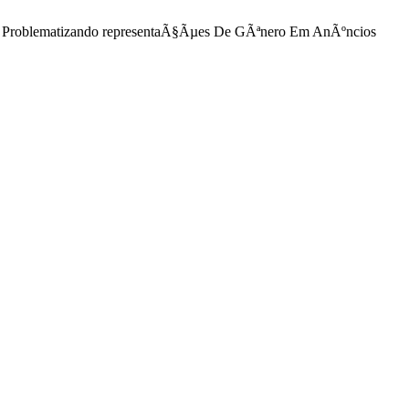
â€™: Problematizando representaÃ§Ãµes De GÃªnero Em AnÃºncios