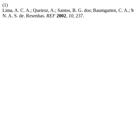
(1)
Lima, A. C. A.; Queiroz, A.; Santos, B. G. dos; Baumgarten, C. A.; Mo
N. A. S. de. Resenhas.
REF
2002
,
10
, 237.