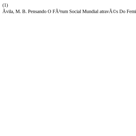
(1)
Ãvila, M. B. Pensando O FÃ³rum Social Mundial atravÃ©s Do Fem