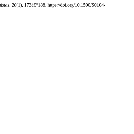
istas
,
20
(1), 173â€“188. https://doi.org/10.1590/S0104-