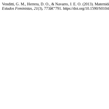
Venditti, G. M., Herrera, D. O., & Navarro, J. E. O. (2013). Maternid
Estudos Feministas
,
21
(3), 773â€“791. https://doi.org/10.1590/S0