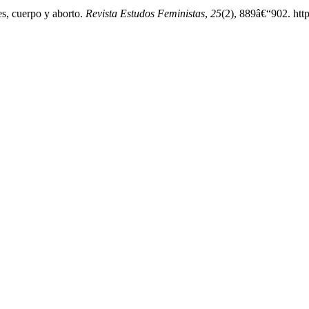
es, cuerpo y aborto.
Revista Estudos Feministas
,
25
(2), 889â€“902. htt