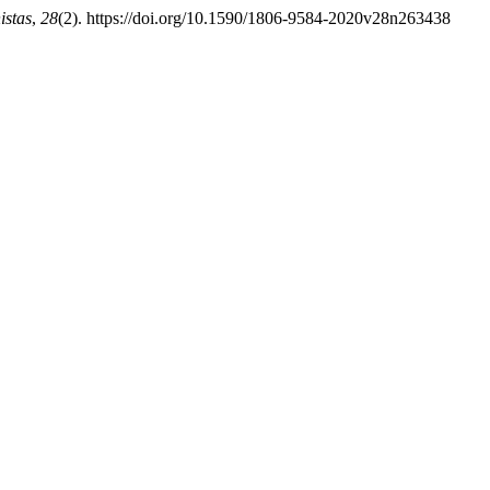
istas
,
28
(2). https://doi.org/10.1590/1806-9584-2020v28n263438