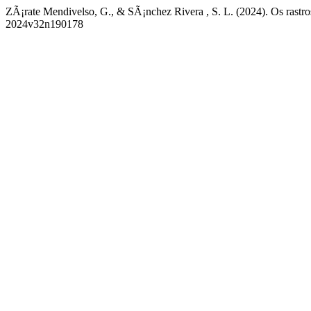
ZÃ¡rate Mendivelso, G., & SÃ¡nchez Rivera , S. L. (2024). Os rastr
2024v32n190178