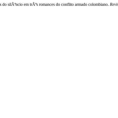
os do silÃªncio em trÃªs romances do conflito armado colombiano.
Revi