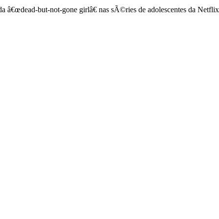
 â€œdead-but-not-gone girlâ€ nas sÃ©ries de adolescentes da Netflix