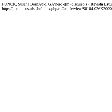
FUNCK, Susana BornÃ©o. GÃªnero e(m) discurso(s).
Revista Estu
https://periodicos.ufsc.br/index.php/ref/article/view/S0104-026X20