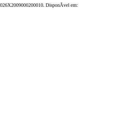
104-026X2009000200010. DisponÃ­vel em: