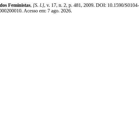
dos Feministas
,
[S. l.]
, v. 17, n. 2, p. 481, 2009. DOI: 10.1590/S0
09000200010. Acesso em: 7 ago. 2026.