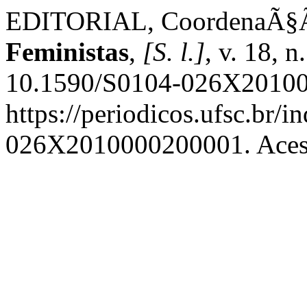
EDITORIAL, CoordenaÃ§Ã£
Feministas
,
[S. l.]
, v. 18, 
10.1590/S0104-026X20100
https://periodicos.ufsc.br/i
026X2010000200001. Acess