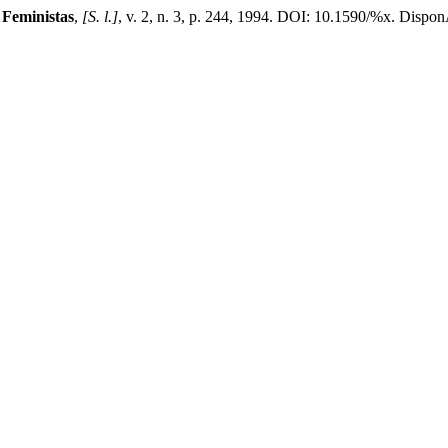
 Feministas
,
[S. l.]
, v. 2, n. 3, p. 244, 1994. DOI: 10.1590/%x. DisponÃ