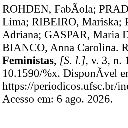
ROHDEN, FabÃ­ola; PRADO
Lima; RIBEIRO, Mariska;
Adriana; GASPAR, Maria D
BIANCO, Anna Carolina. R
Feministas
,
[S. l.]
, v. 3, n
10.1590/%x. DisponÃ­vel e
https://periodicos.ufsc.br/i
Acesso em: 6 ago. 2026.