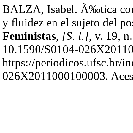
BALZA, Isabel. Ã‰tica corp
y fluidez en el sujeto del 
Feministas
,
[S. l.]
, v. 19, n
10.1590/S0104-026X20110
https://periodicos.ufsc.br/i
026X2011000100003. Acess