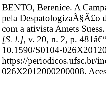
BENTO, Berenice. A Campa
pela DespatologizaÃ§Ã£o da
com a ativista Amets Suess
[S. l.]
, v. 20, n. 2, p. 481â
10.1590/S0104-026X20120
https://periodicos.ufsc.br/i
026X2012000200008. Acess