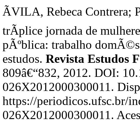
ÃVILA, Rebeca Contrera;
trÃ­plice jornada de mulher
pÃºblica: trabalho domÃ©st
estudos.
Revista Estudos F
809â€“832, 2012. DOI: 10
026X2012000300011. Disp
https://periodicos.ufsc.br/i
026X2012000300011. Acess