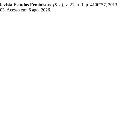
Revista Estudos Feministas
,
[S. l.]
, v. 21, n. 1, p. 41â€“57, 2013.
03. Acesso em: 6 ago. 2026.