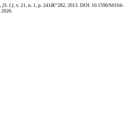
,
[S. l.]
, v. 21, n. 1, p. 241â€“282, 2013. DOI: 10.1590/S0104-
 2026.