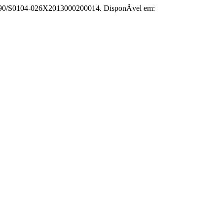
.1590/S0104-026X2013000200014. DisponÃ­vel em: