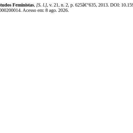
studos Feministas
,
[S. l.]
, v. 21, n. 2, p. 625â€“635, 2013. DOI: 10
13000200014. Acesso em: 8 ago. 2026.