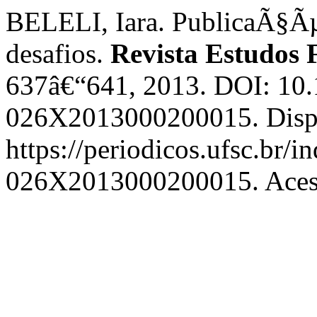
BELELI, Iara. PublicaÃ§Ãµe
desafios.
Revista Estudos 
637â€“641, 2013. DOI: 10
026X2013000200015. Disp
https://periodicos.ufsc.br/i
026X2013000200015. Acess