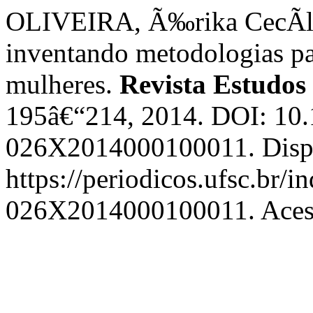
OLIVEIRA, Ã‰rika CecÃ­lia
inventando metodologias par
mulheres.
Revista Estudos
195â€“214, 2014. DOI: 10
026X2014000100011. Disp
https://periodicos.ufsc.br/i
026X2014000100011. Acess