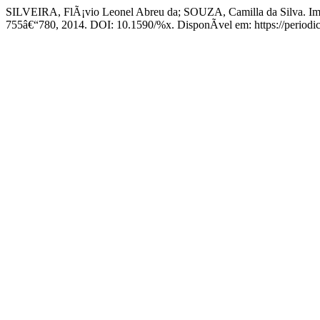
SILVEIRA, FlÃ¡vio Leonel Abreu da; SOUZA, Camilla da Silva. Imagi
755â€“780, 2014. DOI: 10.1590/%x. DisponÃ­vel em: https://periodico