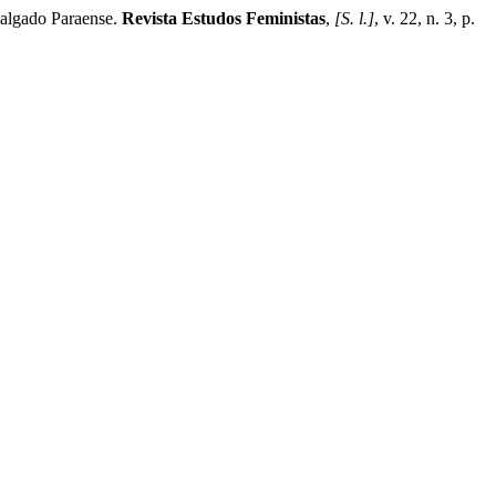
Salgado Paraense.
Revista Estudos Feministas
,
[S. l.]
, v. 22, n. 3, p.