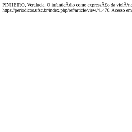
PINHEIRO, Veralucia. O infanticÃ­dio como expressÃ£o da violÃªn
https://periodicos.ufsc.br/index.php/ref/article/view/41476. Acesso em