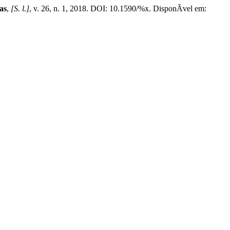
as
,
[S. l.]
, v. 26, n. 1, 2018. DOI: 10.1590/%x. DisponÃ­vel em: