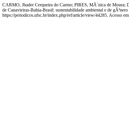
CARMO, Jhader Cerqueira do Carmo; PIRES, MÃ´nica de Moura; 
de Canavieiras-Bahia-Brasil: sustentabilidade ambiental e de gÃªner
https://periodicos.ufsc.br/index.php/ref/article/view/44285. Acesso em