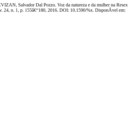
AN, Salvador Dal Pozzo. Voz da natureza e da mulher na Resex
 v. 24, n. 1, p. 155â€“180, 2016. DOI: 10.1590/%x. DisponÃ­vel em: