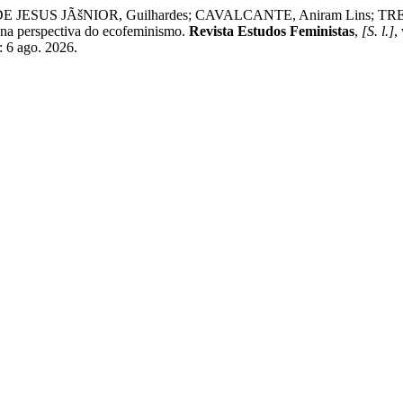
DE JESUS JÃšNIOR, Guilhardes; CAVALCANTE, Aniram Lins; TREVIZ
o na perspectiva do ecofeminismo.
Revista Estudos Feministas
,
[S. l.]
,
: 6 ago. 2026.