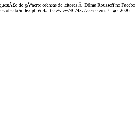
tÃ£o de gÃªnero: ofensas de leitores Ã Dilma Rousseff no Facebo
s.ufsc.br/index.php/ref/article/view/46743. Acesso em: 7 ago. 2026.