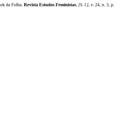
ok da Folha.
Revista Estudos Feministas
,
[S. l.]
, v. 24, n. 3, p.