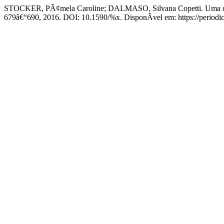
STOCKER, PÃ¢mela Caroline; DALMASO, Silvana Copetti. Uma ques
679â€“690, 2016. DOI: 10.1590/%x. DisponÃ­vel em: https://periodico