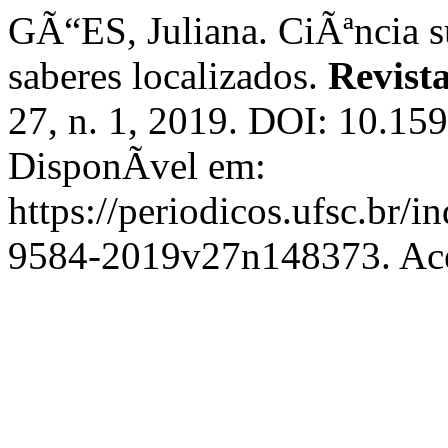
GÃ“ES, Juliana. CiÃªncia su
saberes localizados.
Revist
27, n. 1, 2019. DOI: 10.1
DisponÃ­vel em:
https://periodicos.ufsc.br/i
9584-2019v27n148373. Ace