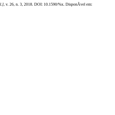
l.]
, v. 26, n. 3, 2018. DOI: 10.1590/%x. DisponÃ­vel em: