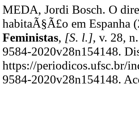
MEDA, Jordi Bosch. O dire
habitaÃ§Ã£o em Espanha (
Feministas
,
[S. l.]
, v. 28, 
9584-2020v28n154148. Dis
https://periodicos.ufsc.br/i
9584-2020v28n154148. Ace