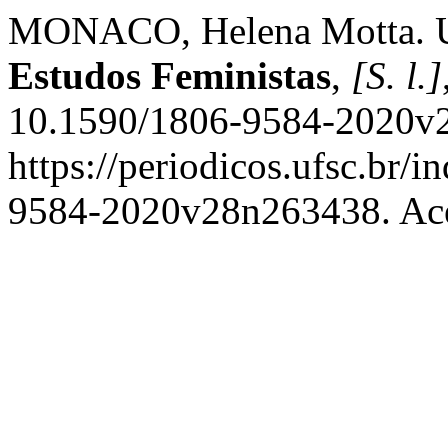
MONACO, Helena Motta. U
Estudos Feministas
,
[S. l.]
10.1590/1806-9584-2020v2
https://periodicos.ufsc.br/i
9584-2020v28n263438. Ace