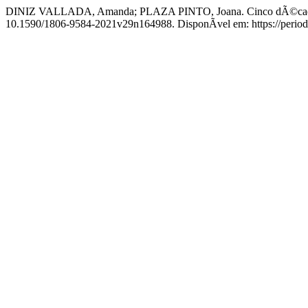
DINIZ VALLADA, Amanda; PLAZA PINTO, Joana. Cinco dÃ©cadas de
10.1590/1806-9584-2021v29n164988. DisponÃ­vel em: https://periodic