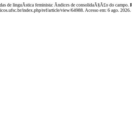
 linguÃ­stica feminista: Ã­ndices de consolidaÃ§Ã£o do campo.
os.ufsc.br/index.php/ref/article/view/64988. Acesso em: 6 ago. 2026.